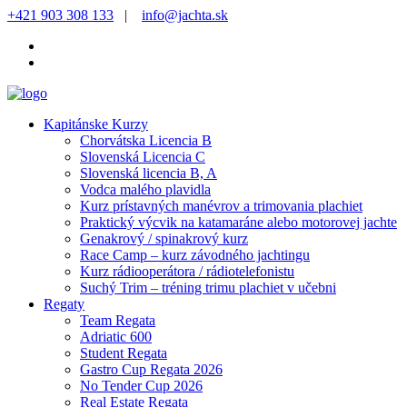
+421 903 308 133
|
info@jachta.sk
Kapitánske Kurzy
Chorvátska Licencia B
Slovenská Licencia C
Slovenská licencia B, A
Vodca malého plavidla
Kurz prístavných manévrov a trimovania plachiet
Praktický výcvik na katamaráne alebo motorovej jachte
Genakrový / spinakrový kurz
Race Camp – kurz závodného jachtingu
Kurz rádiooperátora / rádiotelefonistu
Suchý Trim – tréning trimu plachiet v učebni
Regaty
Team Regata
Adriatic 600
Student Regata
Gastro Cup Regata 2026
No Tender Cup 2026
Real Estate Regata