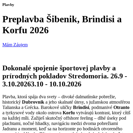
Plavby
Preplavba Šibenik, Brindisi a
Korfu 2026
Mám Záujem
Dokonalé spojenie športovej plavby a
prírodných pokladov Stredomoria.
26.9 -
3.10.2026
3.10 - 10.10.2026
Plavba, ktorá spája dva svety – divoké dalmatínske pobrežie,
historický
Dubrovník
a jeho skalnaté útesy, s južanskou atmosférou
Talianska a Grécka. Barokové uličky
Brindisi
, podmanivé
Otranto
a tyrkysové vody okolo ostrova
Korfu
vytvárajú kontrast, ktorý cítiš
na každej míli. Zažiješ skutočný offshore feeling – dlhé úseky pod
plachtami, nočné hliadky, navigáciu medzi dvoma pobrežiami
Jadranu a moment, keď sa na horizonte po hodinách otvoreného