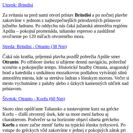
Utorok: Brindisi
Za svitania sa pred nami otvorí prístav
Brindisi
a po nočnej plavbe
zakotvíme v jednom z najbezpečnejších prirodzených prístavov
južného Jadranu. Po oddychu nás čaká južanská atmosféra regiónu
Apúlia – pokojná promenáda, talianske espresso a zaslúžené
uvoľnenie po 120 míľach otvoreného mora.
Streda: Brindisi - Otranto (38 Nm)
Čaká nás kratšia, príjemná plavba pozdĺž pobrežia Apúlie smer
Otranto
. Po offshore úseku si užijeme dennú navigáciu, pobrežné
scenérie a pokojnejšie tempo. Historické hradby Otranta, aragonský
hrad a katedrála s unikátnou mozaikovou podlahou vytvárajú silnú
atmosféru miesta, kde sa stretáva Jadran s Iónskym morom. Večer si
mesto vychutnáme z paluby alebo z úzkych kamenných uličiek nad
prístavom.
Štvrtok: Otranto - Korfu (60 Nm)
Skoro ráno opúšťame Taliansko a nastavujeme kurz na grécke
Korfu – ďalší otvorený úsek, kde sa more mení farbou aj
charakterom. Podvečer sa na horizonte objaví silueta gréckeho
Korfu
a more začne meniť farbu na typickú iónsku tyrkysovú. Po
vstupe do gréckych vôd zakotvíme v jednej z pokojných zátok pri