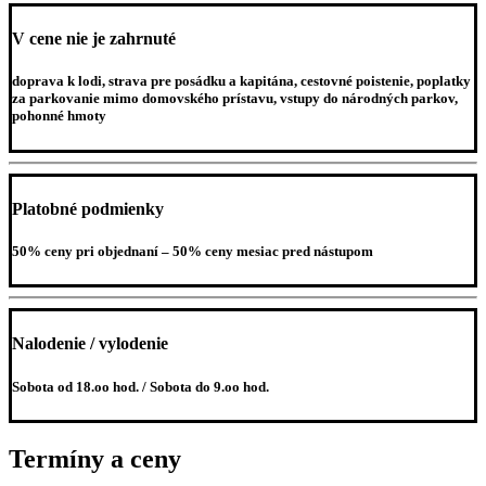
V cene nie je zahrnuté
doprava k lodi, strava pre posádku a kapitána, cestovné poistenie, poplatky
za parkovanie mimo domovského prístavu, vstupy do národných parkov,
pohonné hmoty
Platobné podmienky
50% ceny pri objednaní – 50% ceny mesiac pred nástupom
Nalodenie / vylodenie
Sobota od 18.oo hod. / Sobota do 9.oo hod.
Termíny a ceny