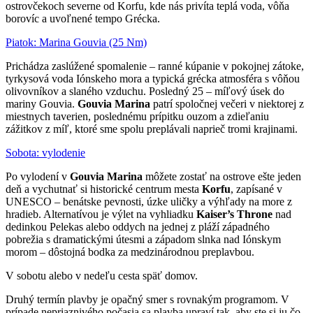
ostrovčekoch severne od Korfu, kde nás privíta teplá voda, vôňa
borovíc a uvoľnené tempo Grécka.
Piatok: Marina Gouvia (25 Nm)
Prichádza zaslúžené spomalenie – ranné kúpanie v pokojnej zátoke,
tyrkysová voda Iónskeho mora a typická grécka atmosféra s vôňou
olivovníkov a slaného vzduchu. Posledný 25 – míľový úsek do
mariny Gouvia.
Gouvia Marina
patrí spoločnej večeri v niektorej z
miestnych taverien, poslednému prípitku ouzom a zdieľaniu
zážitkov z míľ, ktoré sme spolu preplávali naprieč tromi krajinami.
Sobota: vylodenie
Po vylodení v
Gouvia Marina
môžete zostať na ostrove ešte jeden
deň a vychutnať si historické centrum mesta
Korfu
, zapísané v
UNESCO – benátske pevnosti, úzke uličky a výhľady na more z
hradieb. Alternatívou je výlet na vyhliadku
Kaiser’s Throne
nad
dedinkou Pelekas alebo oddych na jednej z pláží západného
pobrežia s dramatickými útesmi a západom slnka nad Iónskym
morom – dôstojná bodka za medzinárodnou preplavbou.
V sobotu alebo v nedeľu cesta späť domov.
Druhý termín plavby je opačný smer s rovnakým programom. V
prípade nepriaznivého počasia sa plavba upraví tak, aby ste si ju čo