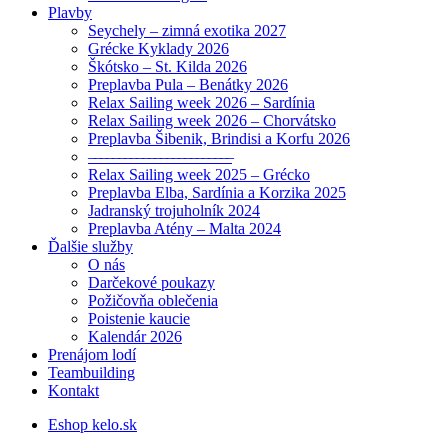
Plavby
Seychely – zimná exotika 2027
Grécke Kyklady 2026
Škótsko – St. Kilda 2026
Preplavba Pula – Benátky 2026
Relax Sailing week 2026 – Sardínia
Relax Sailing week 2026 – Chorvátsko
Preplavba Šibenik, Brindisi a Korfu 2026
––––––––––––––––––––––––
Relax Sailing week 2025 – Grécko
Preplavba Elba, Sardínia a Korzika 2025
Jadranský trojuholník 2024
Preplavba Atény – Malta 2024
Ďalšie služby
O nás
Darčekové poukazy
Požičovňa oblečenia
Poistenie kaucie
Kalendár 2026
Prenájom lodí
Teambuilding
Kontakt
Eshop kelo.sk