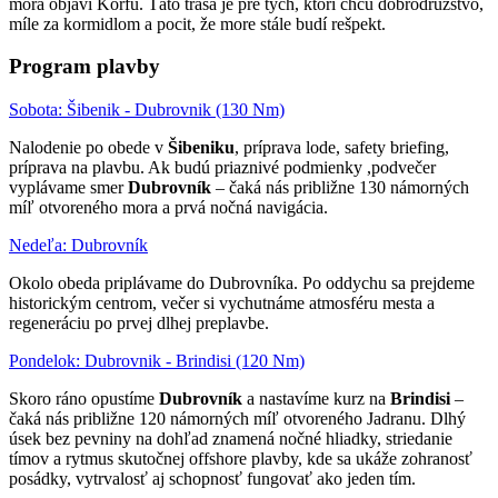
mora objaví Korfu. Táto trasa je pre tých, ktorí chcú dobrodružstvo,
míle za kormidlom a pocit, že more stále budí rešpekt.
Program plavby
Sobota: Šibenik - Dubrovnik (130 Nm)
Nalodenie po obede v
Šibeniku
, príprava lode, safety briefing,
príprava na plavbu. Ak budú priaznivé podmienky ,podvečer
vyplávame smer
Dubrovník
– čaká nás približne 130 námorných
míľ otvoreného mora a prvá nočná navigácia.
Nedeľa: Dubrovník
Okolo obeda priplávame do Dubrovníka. Po oddychu sa prejdeme
historickým centrom, večer si vychutnáme atmosféru mesta a
regeneráciu po prvej dlhej preplavbe.
Pondelok: Dubrovnik - Brindisi (120 Nm)
Skoro ráno opustíme
Dubrovník
a nastavíme kurz na
Brindisi
–
čaká nás približne 120 námorných míľ otvoreného Jadranu. Dlhý
úsek bez pevniny na dohľad znamená nočné hliadky, striedanie
tímov a rytmus skutočnej offshore plavby, kde sa ukáže zohranosť
posádky, vytrvalosť aj schopnosť fungovať ako jeden tím.