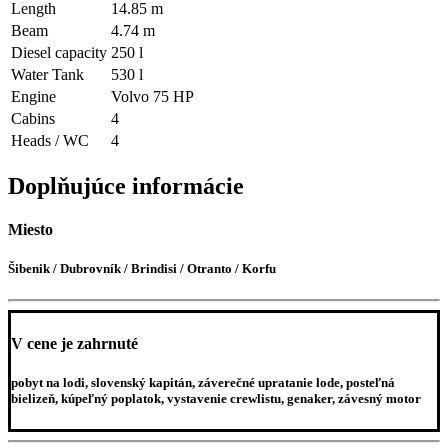
Length
14.85 m
Beam
4.74 m
Diesel capacity
250 l
Water Tank
530 l
Engine
Volvo 75 HP
Cabins
4
Heads / WC
4
Doplňujúce informácie
Miesto
Šibenik / Dubrovník / Brindisi / Otranto / Korfu
V cene je zahrnuté
pobyt na lodi, slovenský kapitán, záverečné upratanie lode, posteľná
bielizeň, kúpeľný poplatok, vystavenie crewlistu, genaker, závesný motor